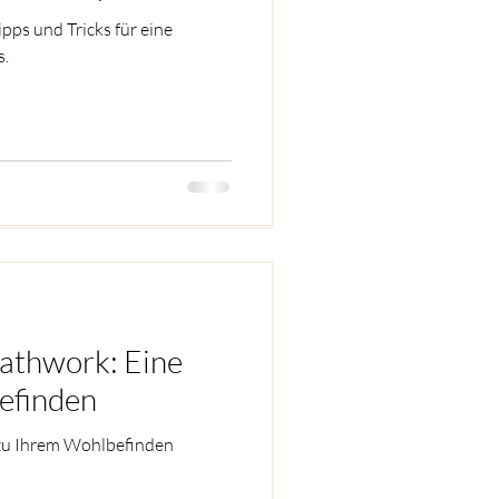
ps und Tricks für eine
ps und Tricks für eine
s.
s.
eathwork: Eine
eathwork: Eine
efinden
efinden
zu Ihrem Wohlbefinden
zu Ihrem Wohlbefinden