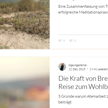
Eine Zusammenfassung von Tip
Eine Zusammenfassung von Tip
erfolgreiche Meditationspraxi
erfolgreiche Meditationspraxi
olgayogadance
olgayogadance
22. Dez. 2023
2 Min. Lesezeit
22. Dez. 2023
2 Min. Lesezeit
Die Kraft von Br
Die Kraft von Br
Reise zum Wohlb
Reise zum Wohlb
5 Gründe warum Atemarbeit 
5 Gründe warum Atemarbeit 
beiträgt
beiträgt