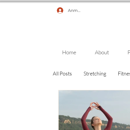
Anmelden
Home
About
P
All Posts
Stretching
Fitne
Gesundheit
Atem
M