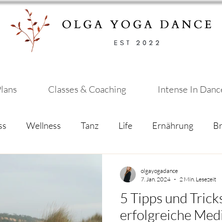
lans
Classes & Coaching
Intense In Danc
ss
Wellness
Tanz
Life
Ernährung
B
usik
Yoga
Kunst
Meditation
olgayogadance
olgayogadance
7. Jan. 2024
2 Min. Lesezeit
7. Jan. 2024
2 Min. Lesezeit
5 Tipps und Tricks
5 Tipps und Tricks
erfolgreiche Med
erfolgreiche Med