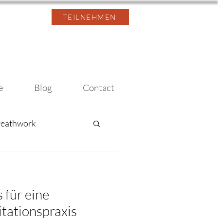
TEILNEHMEN
e
Blog
Contact
reathwork
 für eine
 für eine
itationspraxis
itationspraxis