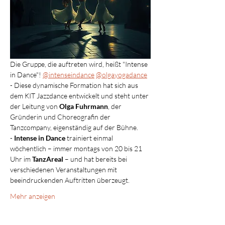
Die Gruppe, die auftreten wird, heißt "Intense 
in Dance"! 
@intenseindance
@olgayogadance
- Diese dynamische Formation hat sich aus 
dem KIT Jazzdance entwickelt und steht unter 
der Leitung von 
Olga Fuhrmann
, der 
Gründerin und Choreografin der 
Tanzcompany, eigenständig auf der Bühne.
- 
Intense in Dance
 trainiert einmal 
wöchentlich – immer montags von 20 bis 21 
Uhr im 
TanzAreal
 – und hat bereits bei 
verschiedenen Veranstaltungen mit 
beeindruckenden Auftritten überzeugt.
Mehr anzeigen